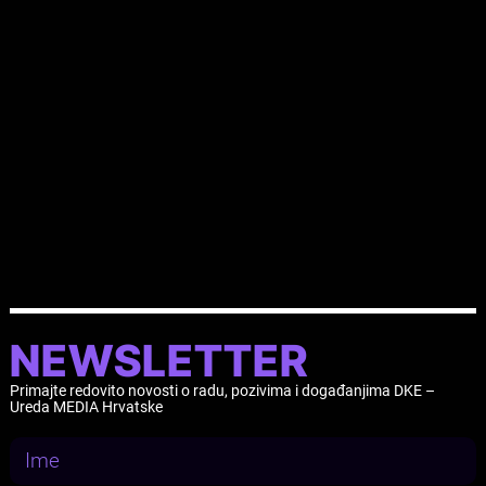
međunarodne putne troškove.
Dodatne informacije o radionici dostupne su putem
poveznice.
Program je podržao Potprogram MEDIA Programa Kreativne
Europe.
NEWSLETTER
Primajte redovito novosti o radu, pozivima i događanjima DKE –
Ureda MEDIA Hrvatske