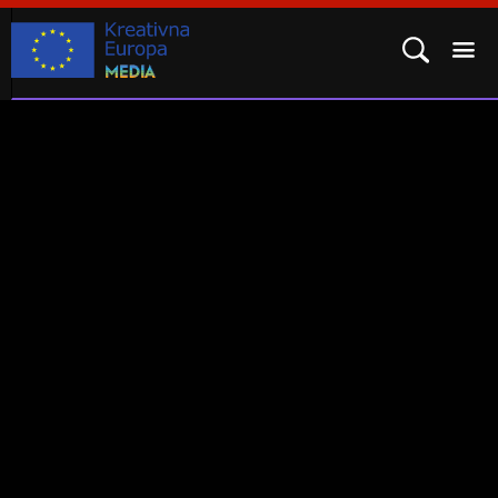
POTPROGRAM MEDIA
KAKO SE PRIJAVITI?
REZULTATI
ČESTO POSTAVLJENA PITANJA