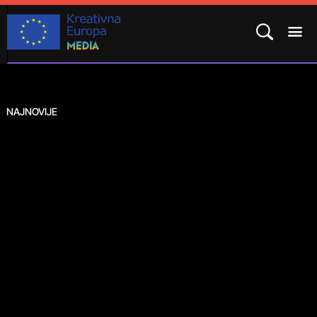
NAJNOVIJE
POTPROGRAM MEDIA
ROK ZA PRIJAVU
21.
lip
2026.
KAKO SE PRIJAVITI?
REZULTATI
ČESTO POSTAVLJENA PITANJA
CPH:LAB 2026. / 2027.