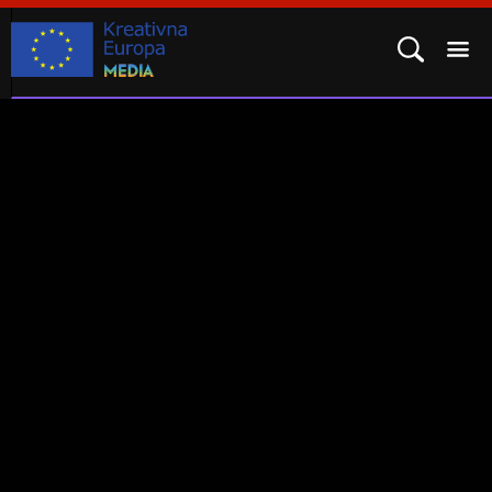
POTPROGRAM MEDIA
KAKO SE PRIJAVITI?
REZULTATI
ČESTO POSTAVLJENA PITANJA