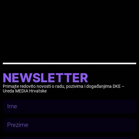
putem
poveznice
na kojoj su dostupne i detaljne
informacije o samom programu.
Radionicu je podržao Potprogram MEDIA Programa
Kreativne Europe.
NEWSLETTER
Primajte redovito novosti o radu, pozivima i događanjima DKE –
Ureda MEDIA Hrvatske