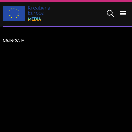
NAJNOVIJE
10.
srp
2026.
POTPROGRAM MEDIA
KAKO SE PRIJAVITI?
REZULTATI
ČESTO POSTAVLJENA PITANJA