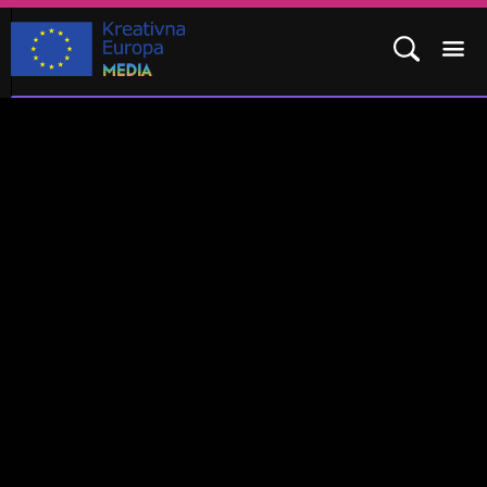
POTPROGRAM MEDIA
KAKO SE PRIJAVITI?
REZULTATI
ČESTO POSTAVLJENA PITANJA