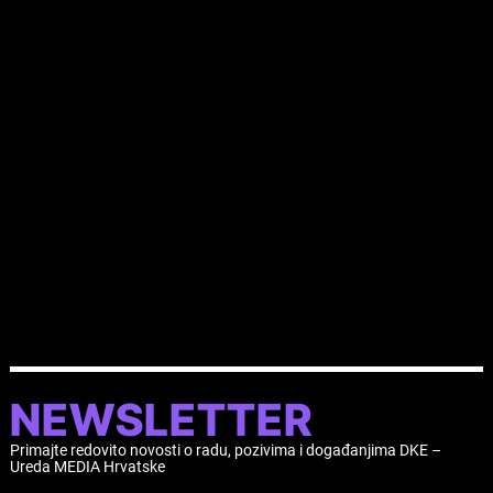
LINKOVI
Nema linkova.
DOKUMENTI
Nema povezanih dokumenta.
NEWSLETTER
Primajte redovito novosti o radu, pozivima i događanjima DKE –
Ureda MEDIA Hrvatske