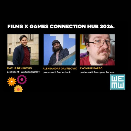
Autor
DKE – Ured MEDIA Hrvatske
Objavljeno
Tuesday
23
December
2025