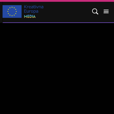
POTPROGRAM MEDIA
KAKO SE PRIJAVITI?
REZULTATI
ČESTO POSTAVLJENA PITANJA