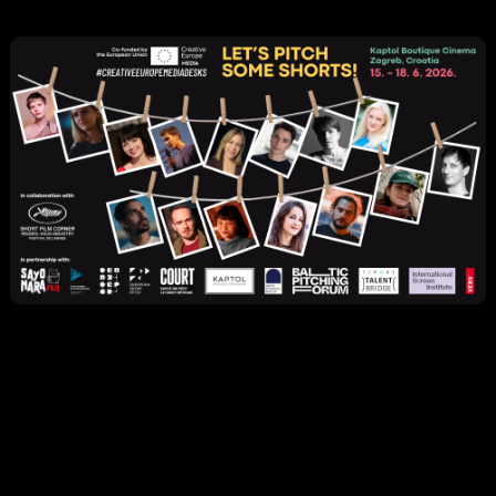
Autor
DKE – Ured MEDIA Hrvatske
Objavljeno
Tuesday
9
June
2026