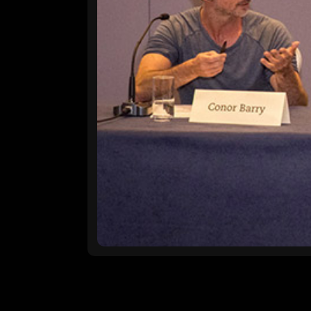
Autor
DKE – Ured MEDIA Hrvatske