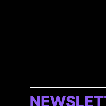
Više informacija i prijave dostupni su n
Pitching natjecanje na Galway Film Fa
financijer Galway Film Faira je Potpr
podršku Screen Irelanda, Coimisiún na
Ireland. Glavni financijer Galway Film F
NEWSLET