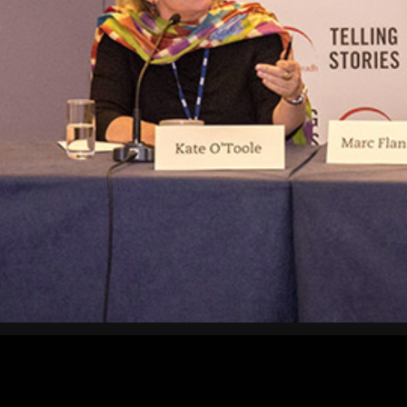
Objavljeno
Friday
30
May
2025