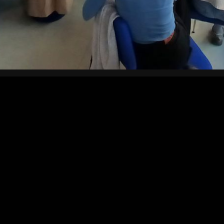
Objavljeno
Sunday
29
March
2026
ke
Martina Petrović
sudjelovala je u petak, 27.
LINK
a – strategije, koprodukcije i mogućnosti za
Nem
opu industrijskog programa
Pordenone Docs
odvio u prostoru spazioZero – Cinemazero s
ović sudjelovala je online putem Zoom