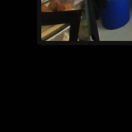
Autor
DKE – Ured MEDIA Hrvatske
Voditeljica DKE – Ureda MEDIA Hrvats
ožujka 2026., na panelu
'Izvan granic
dokumentarni film'
, održanom u skl
Festa
u Pordenonu, u Italiji. Panel se 
početkom u 16:00 sati, a Martina Petr