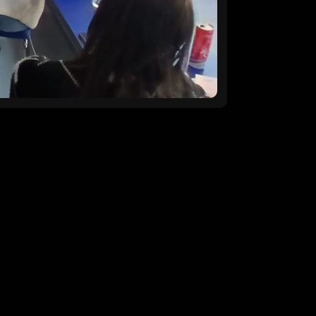
OVI
a linkova.