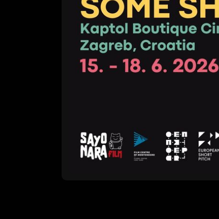
Autor
DKE – Ured MEDIA Hrvatske