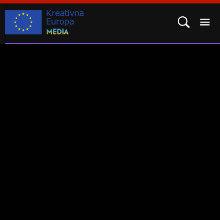
POTPROGRAM MEDIA
KAKO SE PRIJAVITI?
REZULTATI
ČESTO POSTAVLJENA PITANJA