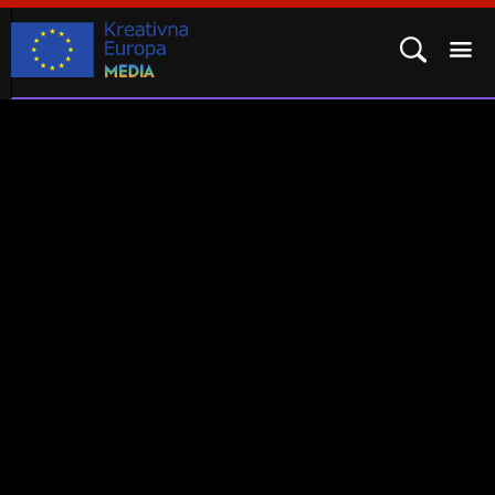
POTPROGRAM MEDIA
KAKO SE PRIJAVITI?
REZULTATI
ČESTO POSTAVLJENA PITANJA