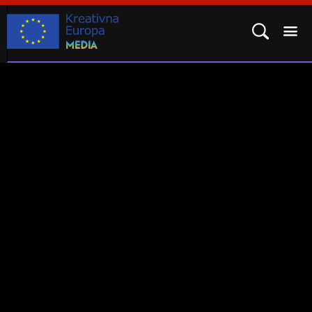
POTPROGRAM MEDIA
KAKO SE PRIJAVITI?
REZULTATI
ROK ZA PRIJAVU
04.
stu
2024.
ČESTO POSTAVLJENA PITANJA