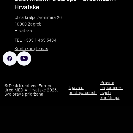
Hrvatske
Ulica kralja Zvonimira 20
10000 Zagreb
Hrvatska
TEL. +385 1 465 5434
Kontaktirajte nas
Pravne
© Desk Kreativne Europe –
Izjava o
napomene i
Ured MEDIA Hrvatske 2026.
pristupačnosti
uvjeti
Sva prava pridržana.
korištenja