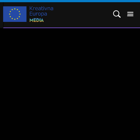
Međusektorski potprogram podupire inovacije i suradnju u
POTPROGRAM MEDIA
kulturnom i audiovizualnom sektoru:
KAKO SE PRIJAVITI?
političke suradnje
REZULTATI
deskovi Kreativne Europe (
Kultura
& MEDIA)
ČESTO POSTAVLJENA PITANJA
kreativno- inovacijski laboratorij